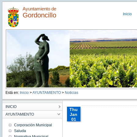
Ayuntamiento de
Gordoncillo
Inicio
Está en:
Inicio
>
AYUNTAMIENTO
>
Noticias
INICIO
Thu
Jan
AYUNTAMIENTO
01
01:00:00
Corporación Municipal
CET
Saluda
1970
Normativa Municipal