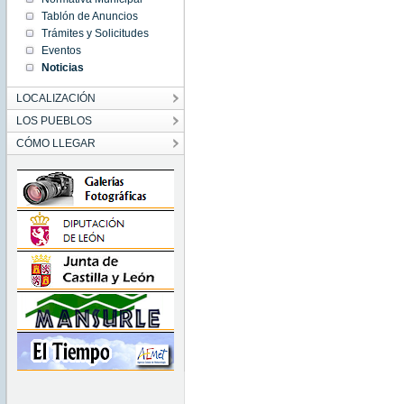
Thu
Jan 01
Tablón de Anuncios
01:00:00
Trámites y Solicitudes
CET
1970
Eventos
Thu Jan
Noticias
01
01:00:00
CET
LOCALIZACIÓN
1970
LOS PUEBLOS
CÓMO LLEGAR